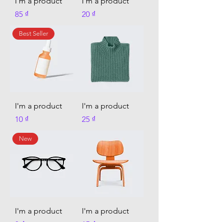
I'm a product
I'm a product
가격
가격
85 ₫
20 ₫
Best Seller
I'm a product
I'm a product
가격
가격
10 ₫
25 ₫
New
I'm a product
I'm a product