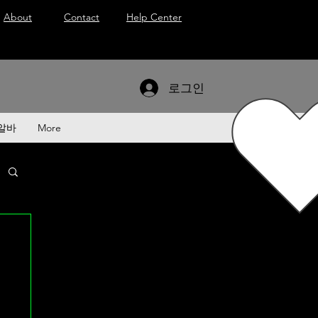
About
Contact
Help Center
로그인
로알바
More