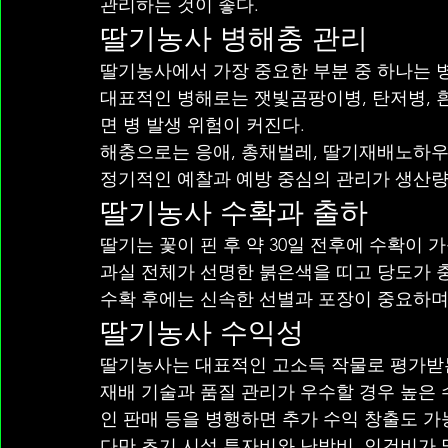
관리하는 것이 좋다.
딸기농사 병해충 관리
딸기농사에서 가장 중요한 부분 중 하나는 
대표적인 병해로는 잿빛곰팡이병, 탄저병, 흰
면 병 발생 위험이 커진다.
해충으로는 응애, 총채벌레, 딸기재배노하우
정기적인 예찰과 예방 중심의 관리가 생산량
딸기농사 수확과 출하
딸기는 꽃이 핀 후 약 30일 전후에 수확이 
과실 전체가 선명한 붉은색을 띠고 당도가 
수확 후에는 신속한 선별과 포장이 중요하며
딸기농사 수익성
딸기농사는 대표적인 고소득 작물로 평가받
재배 기술과 품질 관리가 우수할 경우 높은 
인 판매 등을 병행하면 추가 수익 창출도 가
다만 초기 시설 투자비와 난방비, 인건비가