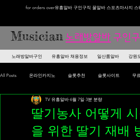
for orders over유흥알바 구인구직 꿀알바 스포츠마사지 
Musician
노래방알바
구인구
노래방알바구인
유흥알바 채용정보
일산룸알바
강원
All Posts
온라인카지노
슬롯추천
슬롯사이트
무
TV 유흥알바
6월 7일
3분 분량
프라그마틱
프라마틱슬롯
먹튀검증
먹튀사이트
딸기농사 어떻게 시
토토사이트
카지노사이트
온라인카지노사이트
을 위한 딸기 재배