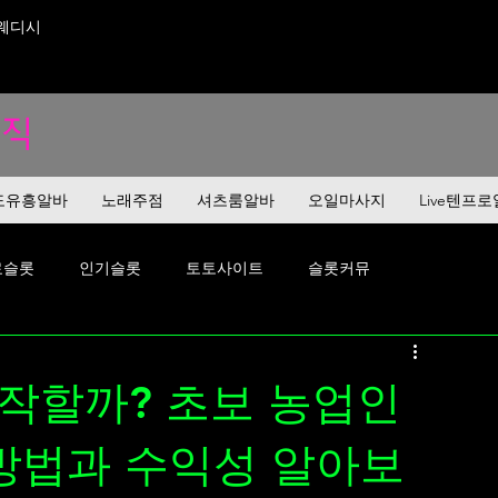
스웨디시
직
도유흥알바
노래주점
셔츠룸알바
오일마사지
Live텐프
료슬롯
인기슬롯
토토사이트
슬롯커뮤
메이저사이트
에볼루션바카라
에볼루션카지노
작할까? 초보 농업인
온라인카지노게임
온라인카지노플랫폼
카지노사이트
 방법과 수익성 알아보