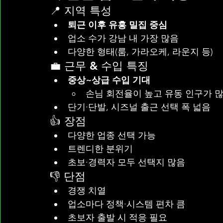
📍 지역 특성
퇴근 이후 유흥 밀집 중심
업소 수가 강남 내 가장 많음
다양한 형태(룸, 가라오케, 라운지 등)
💼 근무 & 수입 특징
중상~상급 수입 기대
손님 회전율이 높고 유동 인구가 
단기·단발, 시즈널 출근 선택 폭 넓음
👍 장점
다양한 업종 선택 가능
트렌디한 분위기
초보·경력자 모두 선택지 많음
👎 단점
경쟁 치열
업소마다 정책·시스템 편차 큼
초보자 출발 시 적응 필요