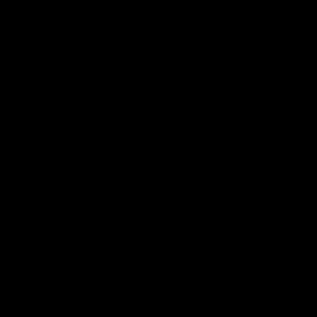
먹튀검증
먹튀사이트
먹튀커뮤니티
먹튀검증사이트