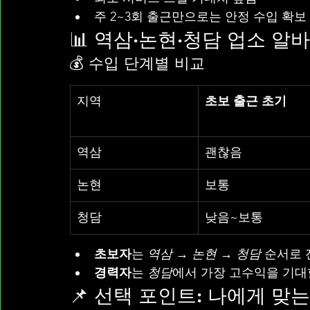
주 2~3회 출근만으로는 안정 수입 확보
📊 역삼·논현·청담 업소 알
💰 수입 단계별 비교
지역
초보 출근 초기
역삼
괜찮음
논현
보통
청담
낮음~보통
초보자
는 
역삼 → 논현 → 청담
 순서로 
경력자
는 
청담
에서 가장 고수익을 기대
📌 선택 포인트: 나에게 맞