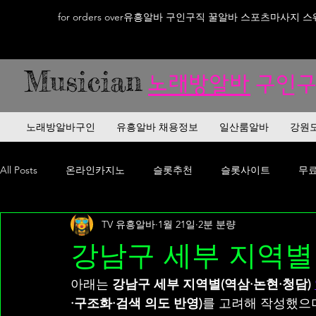
for orders over유흥알바 구인구직 꿀알바 스포츠마사지 
Musician
노래방알바
구인구
노래방알바구인
유흥알바 채용정보
일산룸알바
강원
All Posts
온라인카지노
슬롯추천
슬롯사이트
무
TV 유흥알바
1월 21일
2분 분량
프라그마틱
프라마틱슬롯
먹튀검증
먹튀사이트
강남구 세부 지역별
토토사이트
카지노사이트
온라인카지노사이트
아래는 
강남구 세부 지역별(역삼·논현·청담) 
·구조화·검색 의도 반영)
를 고려해 작성했으