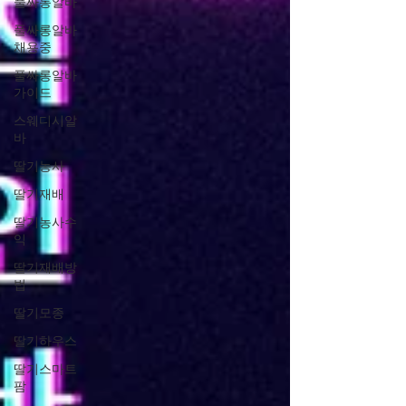
풀싸롱알바
풀싸롱알바
채용중
풀싸롱알바
가이드
스웨디시알
바
딸기농사
딸기재배
딸기농사수
익
딸기재배방
법
딸기모종
딸기하우스
딸기스마트
팜