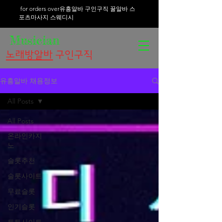
for orders over유흥알바 구인구직 꿀알바 스
포츠마사지 스웨디시
Musician
노래방알바
구인구직
유흥알바 채용정보
All Posts
All Posts
온라인카지
노
슬롯추천
슬롯사이트
무료슬롯
인기슬롯