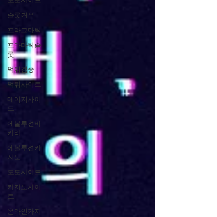
토토사이트
슬롯커뮤
프라그마틱
프라마틱슬
롯
먹튀검증
먹튀사이트
메이저사이
트
에볼루션바
카라
에볼루션카
지노
토토사이트
카지노사이
트
온라인카지