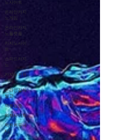
노사이트
온라인카지
노게임
온라인카지
노플랫폼
카지노사이
트
스피드카지
노
카지노커뮤
니티
온라인갈라
빙고
먹튀검증
먹튀사이트
먹튀커뮤니
티