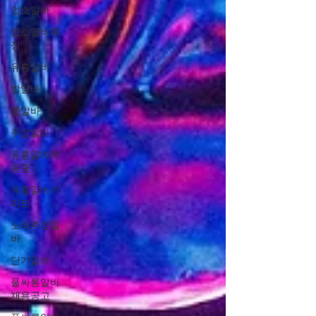
업소알바
업소알바특
징
유흥알바
밤알바
룸알바
주점알바
유흥알바채
용중
유흥알바가
이드
노래주점알
바
단기알바
풀싸롱알바
채용공고