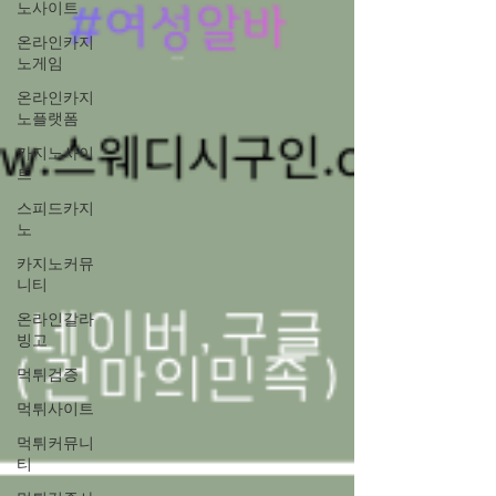
노사이트
온라인카지
노게임
온라인카지
노플랫폼
카지노사이
트
스피드카지
노
카지노커뮤
니티
온라인갈라
빙고
먹튀검증
먹튀사이트
먹튀커뮤니
티