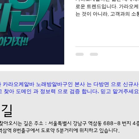
로운 트렌드입니다. 가라오케
는 것이 아니라, 고객과의 소
회를 제공합니다. 가라오케알바
 카라오케알바 노래방알바구인 본사 는 다방면 으로 신규
고 찾아 도메인 과 정보력 으로 검증 합니다. 믿고 맡겨주세요
 길
찾아오시는 길은 주소 : 서울특별시 강남구 역삼동 688-8 번지 4
역삼역 8번출구에서 도로약 5분거리에 위치하고 있습니다.