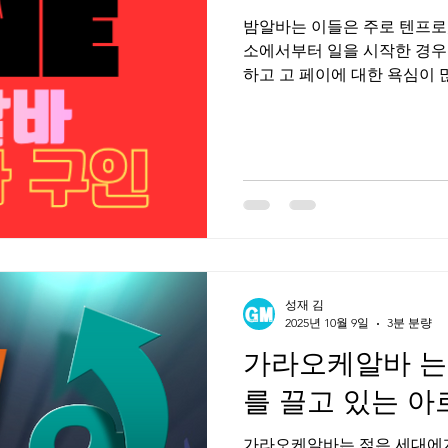
밤알바는 이들은 주로 텐프로,
고
먹튀검증
먹튀사이트
먹튀커뮤니티
먹
소에서부터 일을 시작한 경우가
하고 고 페이에 대한 욕심이 많은 
상승으로 경제적인 어려움의 
분위기, 밤알바 물질 만능주의
벌수 있는 밤알바, 노래방알바
익에 관심을 보이는 여성 아
이러한 상황은 다른 이유들도
대변하고 있다고 볼 수 있을 
, 밤알바에 대한 자발적인 구
처음이거나 다른 곳에서 일하
디서, 어떻게 업소, 고소득알
성재 김
식도 없는 유흥 업소의 유흥알
2025년 10월 9일
3분 분량
가라오케알바 는
를 끌고 있는 
가라오케알바는 젊은 세대에게