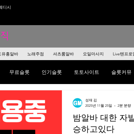
스웨디시
직
도유흥알바
노래주점
셔츠룸알바
오일마사지
Live텐프
무료슬롯
인기슬롯
토토사이트
슬롯커뮤
튀사이트
메이저사이트
에볼루션바카라
에볼루
성재 김
2025년 11월 25일
2분 분량
밤알바 대한 자
트
온라인카지노게임
온라인카지노플랫폼
카
승하고있다