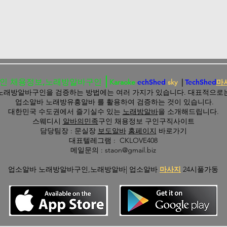
|
인 채용정보,노래방알바구인
Karaoke
echShed
sky
|
TechShed
마
노래방알바구인을 검증하는 방법에는 여러 가지가 있습니다. 대표적으로
업소알바 노래방유흥알바 를 활용하여 검증하는 것이 있습니다.
​대한민국 수도권에서 즐기실수 있는
노래방알바
을 소개해드립니다.
스웨디시
알바의민족
구인 채용정보 구인구직사이트
담당팀장 : 문실장
보도알바
홈페이지
바로가기
대표텔레그램 : CKLOVE408
메일문의 : staon@gmail.biz​
업소알바 노래방알바구인,노래방알바| 업소알바
마사지
24시풀가동