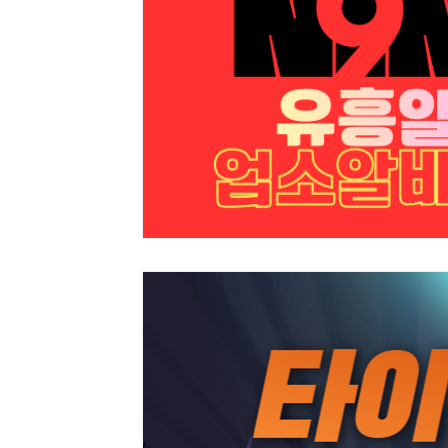
스피드카지노
카지노커뮤니티
온라인갈라빙
먹튀검증커뮤니티
먹튀검증가이드
먹튀