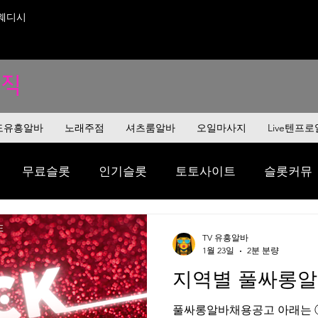
스웨디시
직
도유흥알바
노래주점
셔츠룸알바
오일마사지
Live텐프
무료슬롯
인기슬롯
토토사이트
슬롯커뮤
튀사이트
메이저사이트
에볼루션바카라
에볼루
TV 유흥알바
1월 23일
2분 분량
지역별 풀싸롱
트
온라인카지노게임
온라인카지노플랫폼
카
풀싸롱알바채용공고 아래는 ① 지역별 풀싸롱알바 채용 공고용 풀