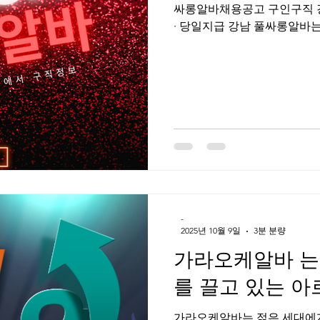
싸롱알바채용공고 구인구직 
고
먹튀검증
먹튀사이트
먹튀커뮤니티
먹
· 당일지급 강남 풀싸롱알바
유흥알바 로 꼽히며, 초보자부
사지알바가이드 안정적인 손님 유입과 체계적인 관리 시스템으로
일수입 50만~100만 원 이상
무 시간: 오후 6시 ~ 새벽 3시
선택 수입 구조: TC제 (1TC 1
선택 ▷ 지원 자격 만 19세 이
정, 서비스 마인드 우대 📌 
입 안정성 이 매우 높은 편입
능 · 출근 강요 없음 서초구
초보자 적응이 빠른 지역입
-
2025년 10월 9일
3분 분량
가라오케알바 는
를 끌고 있는 
가라오케알바는 젊은 세대에게