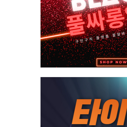
스피드카지노
카지노커뮤니티
온라인갈라빙
먹튀검증커뮤니티
먹튀검증가이드
먹튀