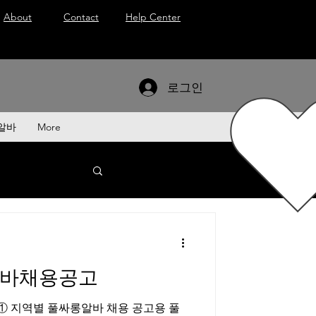
About
Contact
Help Center
로그인
로알바
More
션카지노
알바채용공고
지노사이트