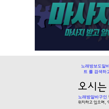
노래방보도알바
트 를 검색하
오시는
노래방알바구인
위치하고 있으며, 