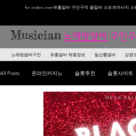
for orders over유흥알바 구인구직 꿀알바 스포츠마사지 
Musician
노래방알바
구인구
노래방알바구인
유흥알바 채용정보
일산룸알바
강원
All Posts
온라인카지노
슬롯추천
슬롯사이트
프라그마틱
프라마틱슬롯
먹튀검증
먹
토토사이트
카지노사이트
온라인카지노사이