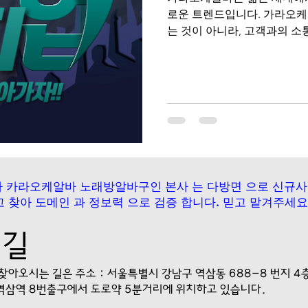
로운 트렌드입니다. 가라오케
는 것이 아니라, 고객과의 소
회를 제공합니다. 가라오케알바
 카라오케알바 노래방알바구인 본사 는 다방면 으로 신규
고 찾아 도메인 과 정보력 으로 검증 합니다. 믿고 맡겨주세요
 길
찾아오시는 길은 주소 : 서울특별시 강남구 역삼동 688-8 번지 4
역삼역 8번출구에서 도로약 5분거리에 위치하고 있습니다.