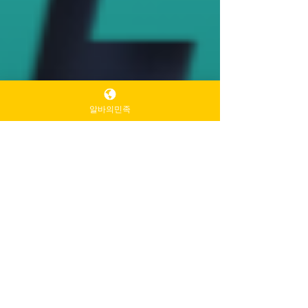
알바의민족