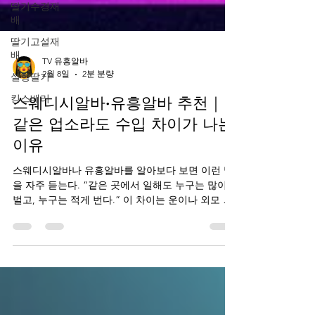
딸기수경재
배
딸기고설재
배
설향딸기
TV 유흥알바
2월 8일
2분 분량
킹스베리
스웨디시알바·유흥알바 추천｜
같은 업소라도 수입 차이가 나는
이유
스웨디시알바나 유흥알바를 알아보다 보면 이런 말
을 자주 듣는다. “같은 곳에서 일해도 누구는 많이
벌고, 누구는 적게 번다.” 이 차이는 운이나 외모 같
은 단순한 이유 때문만은 아니다.실제 현장에서는
수입이 달라질 수밖에 없는 구조적인 이유 가 분명
히 존재한다. 이 글에서는 스웨디시알바와 유흥알바
에서 같은 업소인데도 수입 차이가 나는 이유 를구
글 검색에 최적화된 정보형 구조로 정리한다. 스웨
디시알바 근무 시간대에 따라 단가가 달라진다 같은