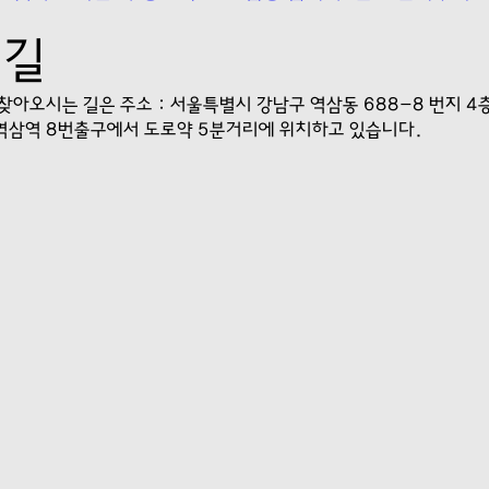
 길
찾아오시는 길은 주소 : 서울특별시 강남구 역삼동 688-8 번지 4
역삼역 8번출구에서 도로약 5분거리에 위치하고 있습니다.