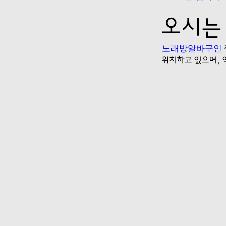
오시는
노래방알바구인
위치하고 있으며, 