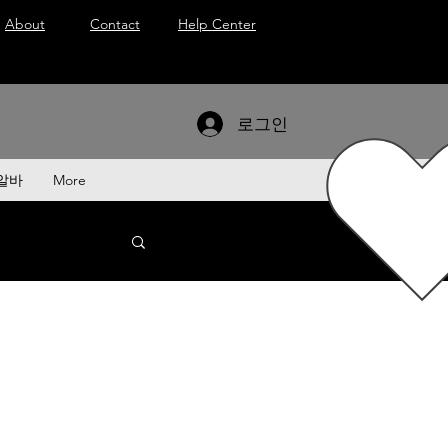
About
Contact
Help Center
로그인
로알바
More
션카지노
지노사이트