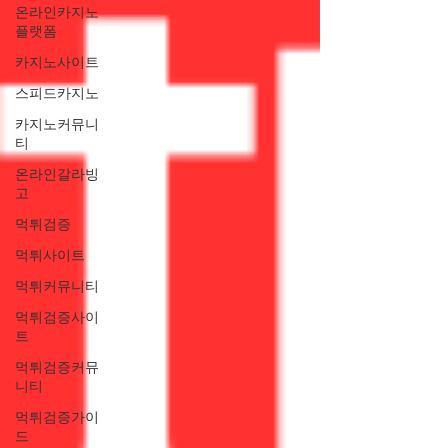
온라인카지노
플랫폼
카지노사이트
스피드카지노
카지노커뮤니
티
온라인갈라빙
고
먹튀검증
먹튀사이트
먹튀커뮤니티
먹튀검증사이
트
먹튀검증커뮤
니티
먹튀검증가이
드