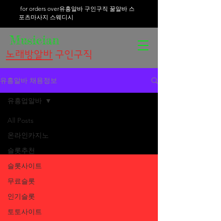
for orders over유흥알바 구인구직 꿀알바 스
포츠마사지 스웨디시
Musician
노래방알바
구인구직
유흥알바 채용정보
유흥업알바
All Posts
온라인카지노
슬롯추천
슬롯사이트
무료슬롯
인기슬롯
토토사이트