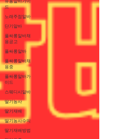
유흥알바가이
드
노래주점알바
단기알바
풀싸롱알바채
용공고
풀싸롱알바
풀싸롱알바채
용중
풀싸롱알바가
이드
스웨디시알바
딸기농사
딸기재배
딸기농사수익
딸기재배방법