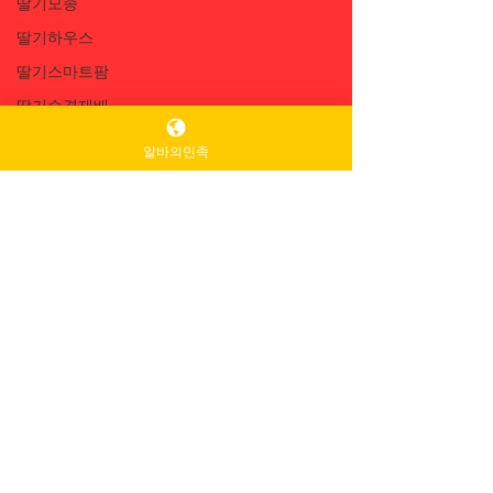
딸기모종
딸기하우스
딸기스마트팜
딸기수경재배
딸기고설재배
알바의민족
설향딸기
킹스베리