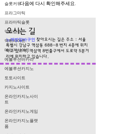
다음에 다시 확인해주세요.
슬롯커뮤
프라그마틱
프라마틱슬롯
오시는 길
먹튀검증
노래방알바구인
찾아오시는 길은 주소 : 서울
먹튀사이트
특별시 강남구 역삼동 688-8 번지 4층에 위치
메이저사이트
하고 있으며, 역삼역 8번출구에서 도로약 5분거
리에 위치하고 있습니다.
에볼루션바카라
에볼루션카지노
토토사이트
카지노사이트
온라인카지노사이
트
온라인카지노게임
온라인카지노플랫
폼