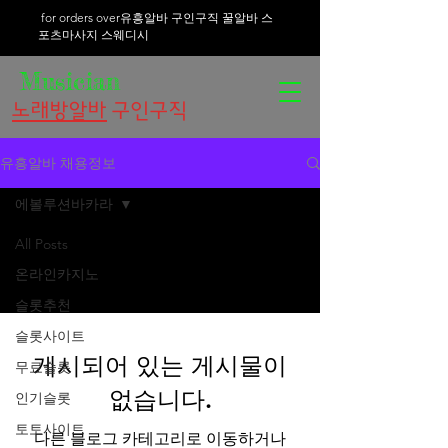
for orders over유흥알바 구인구직 꿀알바 스
포츠마사지 스웨디시
Musician
노래방알바
구인구직
유흥알바 채용정보
에볼루션바카라
All Posts
온라인카지노
슬롯추천
슬롯사이트
게시되어 있는 게시물이
무료슬롯
없습니다.
인기슬롯
토토사이트
다른 블로그 카테고리로 이동하거나