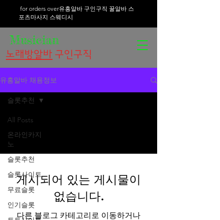
for orders over유흥알바 구인구직 꿀알바 스
포츠마사지 스웨디시
Musician
노래방알바
구인구직
유흥알바 채용정보
슬롯추천
All Posts
온라인카지
노
슬롯추천
슬롯사이트
게시되어 있는 게시물이
무료슬롯
없습니다.
인기슬롯
다른 블로그 카테고리로 이동하거나