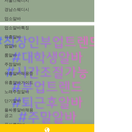
서울스웨디시
따라 체감 수입이 완전히 달라진다. 스웨디시알바
경남스웨디시
스웨디시알바 배정 방식 차이가 수입을 만든다 수입
차이를 만드는
업소알바
업소알바특징
유흥알바
밤알바
룸알바
주점알바
유흥알바채용중
유흥알바가이드
노래주점알바
단기알바
풀싸롱알바채용
공고
풀싸롱알바