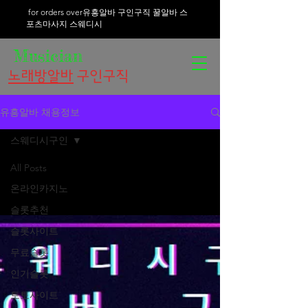
for orders over유흥알바 구인구직 꿀알바 스
포츠마사지 스웨디시
Musician
노래방알바
구인구직
유흥알바 채용정보
스웨디시구인
All Posts
온라인카지노
슬롯추천
슬롯사이트
무료슬롯
인기슬롯
토토사이트