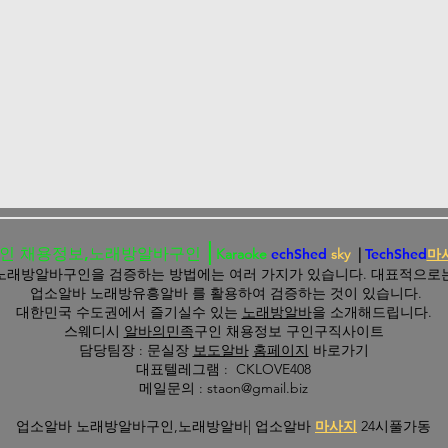
|
인 채용정보,노래방알바구인
Karaoke
echShed
sky
|
TechShed
마
노래방알바구인을 검증하는 방법에는 여러 가지가 있습니다. 대표적으로
업소알바 노래방유흥알바 를 활용하여 검증하는 것이 있습니다.
​대한민국 수도권에서 즐기실수 있는
노래방알바
을 소개해드립니다.
스웨디시
알바의민족
구인 채용정보 구인구직사이트
담당팀장 : 문실장
보도알바
홈페이지
바로가기
대표텔레그램 : CKLOVE408
메일문의 : staon@gmail.biz​
업소알바 노래방알바구인,노래방알바| 업소알바
마사지
24시풀가동