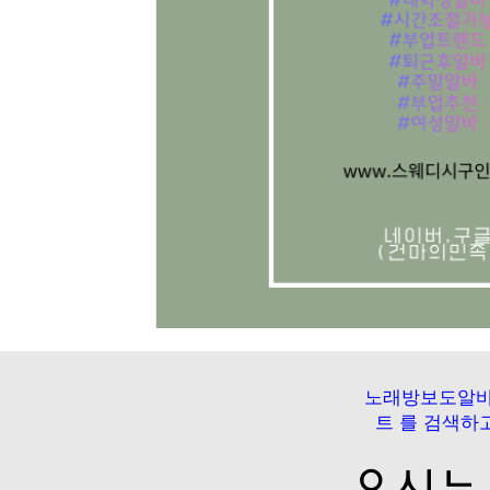
노래방보도알바
트 를 검색하