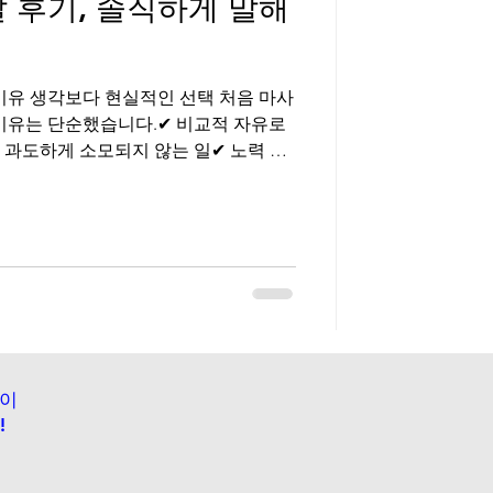
 후기, 솔직하게 말해
이유 생각보다 현실적인 선택 처음 마사
 이유는 단순했습니다.✔ 비교적 자유로
 과도하게 소모되지 않는 일✔ 노력 대
히 요즘처럼 부업이나 단기 알바 를 고
가 하나의 선택지로 자주 언급됩니다.
 막연한 불안감 이 더 컸던 것도 사실
내가
 전 가장 크게 들었던 생각은 이거였습니
적응할 수 있을까?” 기술적인 부분보다
사람들 손님 응대에 대한 부담 이 세 가
.하지만 실제로 출근해보니, 생각보다
고, 초보자를 배려하는 분위기가 인상
사이
날, 실제 분위기는 어땠을까? 많은
!