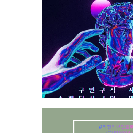
스피드카지노
카지노커뮤니티
온라인갈라빙
먹튀검증커뮤니티
먹튀검증가이드
먹튀