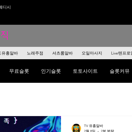
스웨디시
직
도유흥알바
노래주점
셔츠룸알바
오일마사지
Live텐프
무료슬롯
인기슬롯
토토사이트
슬롯커뮤
튀사이트
메이저사이트
에볼루션바카라
에볼루
트
온라인카지노게임
온라인카지노플랫폼
카
TV 유흥알바
2월 8일
2분 분량