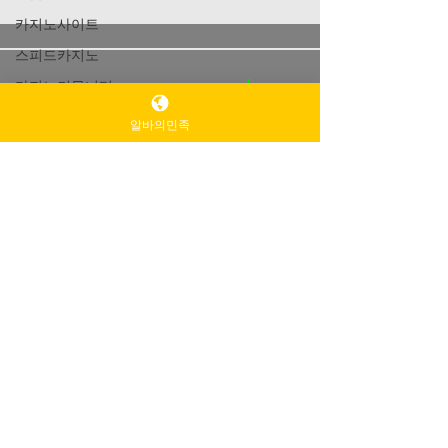
카지노사이트
스피드카지노
|
카지노커뮤니티
유흥구인 채용정보,노래방알바구인
Karaoke
echShed
TechShed
sky
|
마사지알바
온라인갈라빙고
알바의민족
노래방알바구인을 검증하는 방법에는 여러 가지
먹튀검증
가 있습니다. 대표적으로는
업소알바 노래방유흥알바 를 활용하여 검증하는
먹튀사이트
것이 있습니다.
​대한민국 수도권에서 즐기실수 있는
노래방알바
먹튀커뮤니티
을 소개해드립니다.
스웨디시
알바의민족
구인 채용정보 구인구직사
먹튀검증사이트
이트
먹튀검증커뮤니
담당팀장 : 문실장
보도알바
홈페이지
바로가기
티
대표텔레그램 : CKLOVE408
메일문의 : staon@gmail.biz​
먹튀검증가이드
업소알바 노래방알바구인,노래방알바| 업소알바
먹튀
마사지
24시풀가동
룸알바
노래방알바
투잡