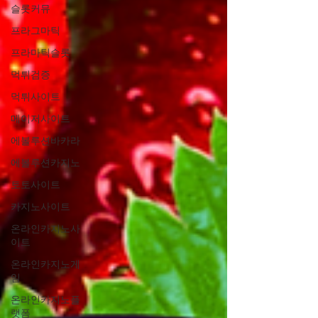
슬롯커뮤
프라그마틱
프라마틱슬롯
먹튀검증
먹튀사이트
메이저사이트
에볼루션바카라
에볼루션카지노
토토사이트
카지노사이트
온라인카지노사
이트
온라인카지노게
임
온라인카지노플
랫폼