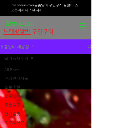
for orders over유흥알바 구인구직 꿀알바 스
포츠마사지 스웨디시
Musician
노래방알바
구인구직
유흥알바 채용정보
딸기농사수익
All Posts
온라인카지노
슬롯추천
슬롯사이트
무료슬롯
인기슬롯
토토사이트