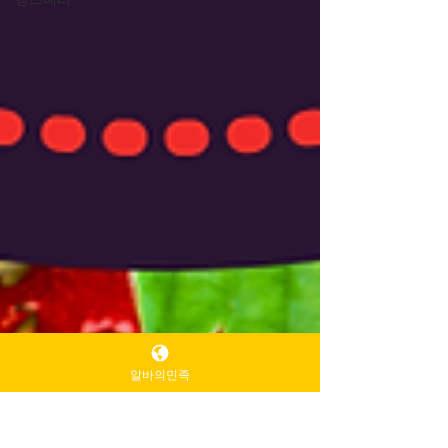
알바의민족