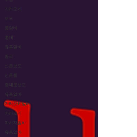
가라오케
보도
룸알바
홍대
유흥알바
종로
신촌보도
신촌룸
홍대룸보도
유흥알바
가라오케알바
카라오케
마사지알바
유흥알바