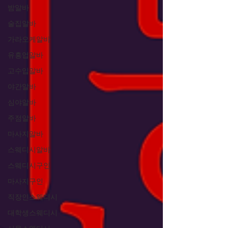
밤알바
술집알바
가라오케알바
유흥업알바
고수입알바
야간알바
심야알바
주점알바
마사지알바
스웨디시알바
스웨디시구인
마사지구인
직장인스웨디시
대학생스웨디시