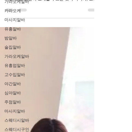
가라오케알바
르바이트의 새로운 트렌드입니다. 가라오케에서 일
하는 것은 단순히 노래를 부르는 것이 아니라, 고객
카라오케
과의 소통, 다양한 사람들과의 인연을 쌓는 기회를
마사지알바
제공합니다. 가라오케알바 직장 내 분위기도...
유흥알바
밤알바
술집알바
가라오케알바
유흥업알바
고수입알바
야간알바
심야알바
주점알바
마사지알바
스웨디시알바
스웨디시구인